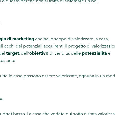
 e questo perché non si tratta di sistemare un bel
?
egia di marketing
che ha lo scopo di valorizzare la casa,
li occhi dei potenziali acquirenti. Il progetto di valorizzazi
del
target
, dell’
obiettivo
di vendita, delle
potenzialità
e
tostante.
 tutte le case possono essere valorizzate, ognuna in un mo
e.
dget basso. La casa che vedete qui sotto è stata valorizza