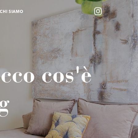
CHI SIAMO
cco cos'è
g