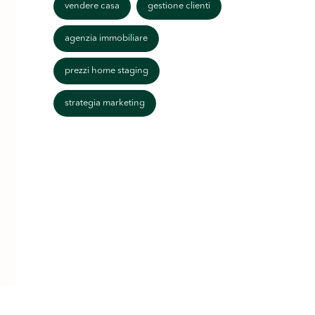
vendere casa
gestione clienti
agenzia immobiliare
prezzi home staging
strategia marketing