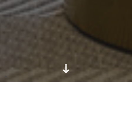
“Due cose fanno vendere
una casa, una è il prezzo,
l’altra è l’home staging”