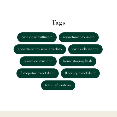
Tags
casa da ristrutturare
appartamento vuoto
appartamento semi-arredato
casa della nonna
nuova costruzione
home staging flash
fotografia immobiliare
flipping immobiliare
fotografia interni